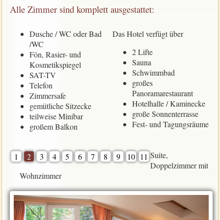
Alle Zimmer sind komplett ausgestattet:
Dusche / WC oder Bad
Das Hotel verfügt über
/WC
2 Lifte
Fön, Rasier- und
Sauna
Kosmetikspiegel
Schwimmbad
SAT-TV
großes
Telefon
Panoramarestaurant
Zimmersafe
Hotelhalle / Kaminecke
gemütliche Sitzecke
große Sonnenterrasse
teilweise Minibar
Fest- und Tagungsräume
großem Balkon
Suite,
1
2
3
4
5
6
7
8
9
10
11
Doppelzimmer mit
Wohnzimmer