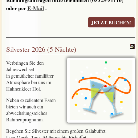
Buchungsanfragen bitte telefonisch (05325-51110)
oder per
E-Mail
.
JETZT BUCHEN!
Silvester 2026 (5 Nächte)
Verbringen Sie den
Jahreswechsel
in gemütlicher familiärer
Atmosphäre bei uns im
Hahnenkleer Hof.
Neben exzellentem Essen
bieten wir auch ein
abwechslungsreiches
Rahmenprogramm.
Begehen Sie Silvester mit einem großen Galabuffet,
Live-Musik, Tanz, Mitternachts-Eisbuffet,